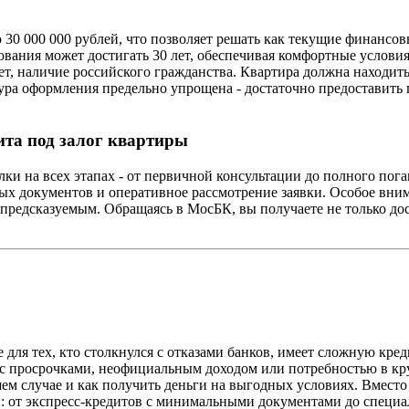
о 30 000 000 рублей, что позволяет решать как текущие финансо
тования может достигать 30 лет, обеспечивая комфортные услов
ет, наличие российского гражданства. Квартира должна находить
ура оформления предельно упрощена - достаточно предоставить 
ита под залог квартиры
 на всех этапах - от первичной консультации до полного пога
ых документов и оперативное рассмотрение заявки. Особое вни
 предсказуемым. Обращаясь в МосБК, вы получаете не только до
ля тех, кто столкнулся с отказами банков, имеет сложную кре
с просрочками, неофициальным доходом или потребностью в кру
ем случае и как получить деньги на выгодных условиях. Вместо
ы: от экспресс-кредитов с минимальными документами до спец