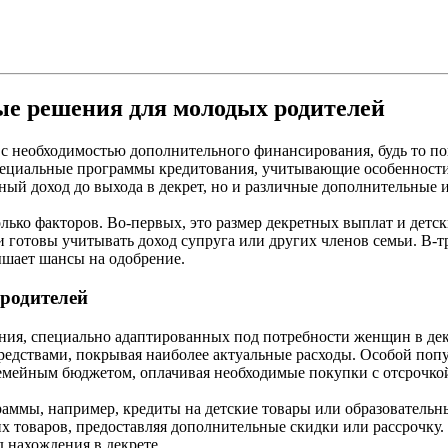
ые решения для молодых родителей
с необходимостью дополнительного финансирования, будь то по
специальные программы кредитования, учитывающие особеннос
ный доход до выхода в декрет, но и различные дополнительные
ько факторов. Во-первых, это размер декретных выплат и детск
 готовы учитывать доход супруга или других членов семьи. В-т
ышает шансы на одобрение.
родителей
ния, специально адаптированных под потребности женщин в дек
редствами, покрывая наиболее актуальные расходы. Особой поп
семейным бюджетом, оплачивая необходимые покупки с отсрочко
ммы, например, кредиты на детские товары или образовательны
их товаров, предоставляя дополнительные скидки или рассрочк
д нахождения в декрете.