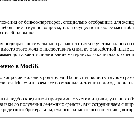
ожения от банков-партнеров, специально отобранные для женщи
как небольшие текущие вопросы, так и осуществить более масшт
ателей на рынке.
оляя подобрать оптимальный график платежей с учетом планов н
 вместо этого можно предоставить справку о заработной плате 
ммы допускают использование материнского капитала в качеств
именно в МосБК
 вопросов молодых родителей. Наши специалисты глубоко разб
условия. Мы учитываем все возможные источники дохода клиенто
ый подбор кредитной программы с учетом индивидуальных обс
и заявки до получения денежных средств. Мы сотрудничаем с шир
 кредитного брокера, а надежного финансового советника, кото