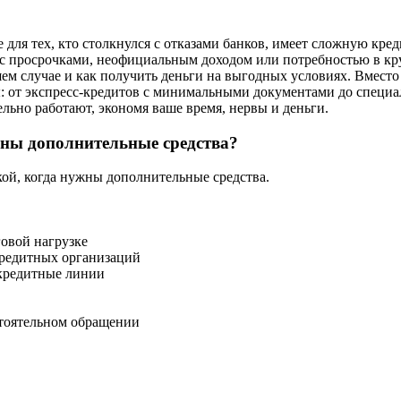
ля тех, кто столкнулся с отказами банков, имеет сложную кре
с просрочками, неофициальным доходом или потребностью в кру
ем случае и как получить деньги на выгодных условиях. Вместо
ы: от экспресс-кредитов с минимальными документами до спец
ьно работают, экономя ваше время, нервы и деньги.
жны дополнительные средства?
кой, когда нужны дополнительные средства.
говой нагрузке
кредитных организаций
кредитные линии
тоятельном обращении