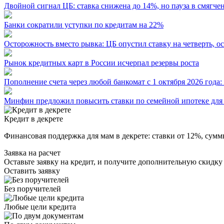
Двойной сигнал ЦБ: ставка снижена до 14%, но пауза в смягче
Банки сократили уступки по кредитам на 22%
Осторожность вместо рывка: ЦБ опустил ставку на четверть, 
Рынок кредитных карт в России исчерпал резервы роста
Пополнение счета через любой банкомат с 1 октября 2026 года
Минфин предложил повысить ставки по семейной ипотеке для 
Кредит в декрете
Финансовая поддержка для мам в декрете: ставки от 12%, сум
Заявка на расчет
Оставьте заявку на кредит, и получите дополнительную скидку
Оставить заявку
Без поручителей
Любые цели кредита